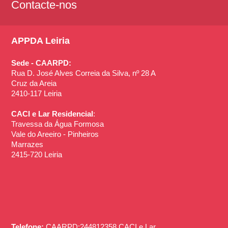
Contacte-nos
APPDA Leiria
Sede - CAARPD:
Rua D. José Alves Correia da Silva, nº 28 A
Cruz da Areia
2410-117 Leiria
CACI e Lar Residencial
:
Travessa da Água Formosa
Vale do Areeiro - Pinheiros
Marrazes
2415-720 Leiria
Telefone:
CAARPD:244812358 CACI e Lar