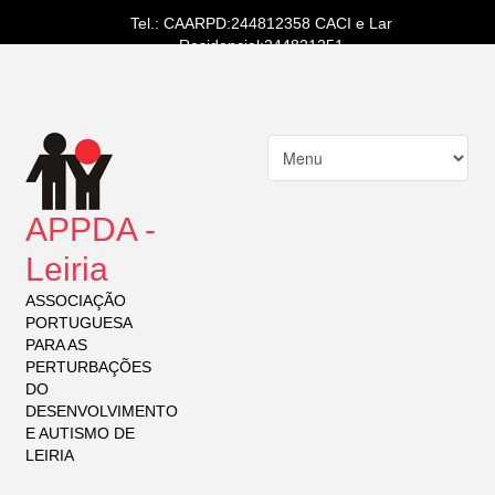
Tel.: CAARPD:244812358 CACI e Lar
Residencial:244821251
APPDA -
Leiria
ASSOCIAÇÃO
PORTUGUESA
PARA AS
PERTURBAÇÕES
DO
DESENVOLVIMENTO
E AUTISMO DE
LEIRIA