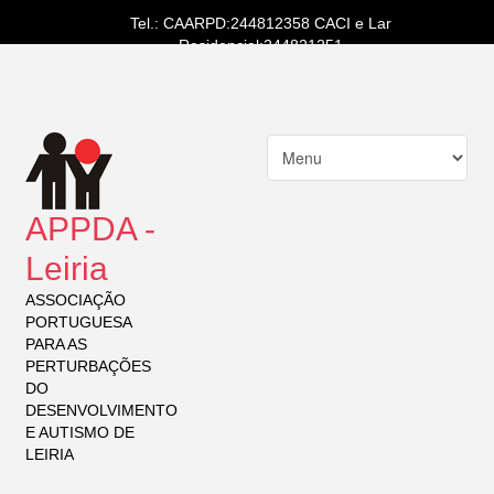
Tel.: CAARPD:244812358 CACI e Lar
Residencial:244821251
APPDA -
Leiria
ASSOCIAÇÃO
PORTUGUESA
PARA AS
PERTURBAÇÕES
DO
DESENVOLVIMENTO
E AUTISMO DE
LEIRIA