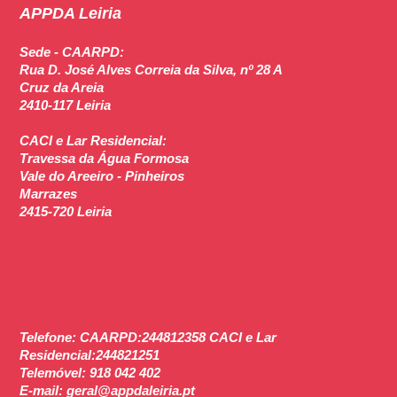
APPDA Leiria
Sede - CAARPD:
Rua D. José Alves Correia da Silva, nº 28 A
Cruz da Areia
2410-117 Leiria
CACI e Lar Residencial
:
Travessa da Água Formosa
Vale do Areeiro - Pinheiros
Marrazes
2415-720 Leiria
Telefone:
CAARPD:244812358 CACI e Lar
Residencial:244821251
Telemóvel:
918 042 402
E-mail:
geral@appdaleiria.pt