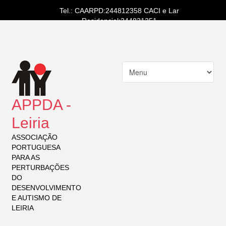
Tel.: CAARPD:244812358 CACI e Lar
Residencial:244821251
APPDA -
Leiria
ASSOCIAÇÃO
PORTUGUESA
PARA AS
PERTURBAÇÕES
DO
DESENVOLVIMENTO
E AUTISMO DE
LEIRIA