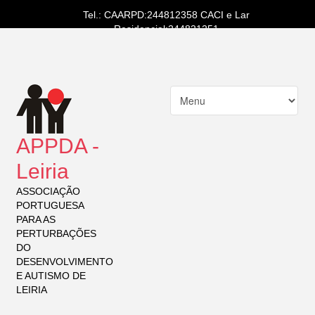
Tel.: CAARPD:244812358 CACI e Lar
Residencial:244821251
APPDA -
Leiria
ASSOCIAÇÃO
PORTUGUESA
PARA AS
PERTURBAÇÕES
DO
DESENVOLVIMENTO
E AUTISMO DE
LEIRIA