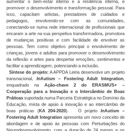
aumentar o bem-estar interno e a resiliência interna, e
promover o desenvolvimento e transformação pessoal. Para
isso, capacitam artistas, prestadores de cuidados e
pedagogos, envolvendo-se com as comunidades,
conectando-se numa rede internacional de profissionais que
encaram a arte na sua perspetiva transformadora, promotora
de mudanças positivas e com facilidade de envolver as
pessoas. Tem como objetivo principal o envolvimento de
crianças, jovens e adultos para promover o desenvolvimento
da reflexão e artes para despertar emoções, sentimentos e
facilitar a aprendizagem, potenciando a inclusão.
Síntese do projeto:
A APPDA Leiria desenvolve um projeto
transnacional,
In
Autism – Fostering Adult Integration
,
enquadrado na
Ação-chave 2 do ERASMUS+ –
Cooperação para a Inovação e o Intercâmbio de Boas
Práticas
suportada
numa Parceria Estratégica no Domínio da
Educação, mista de apoio à inovação e ao intercâmbio de
boas práticas (
KA 204-2020
).
O projeto
In
Autism –
Fostering Adult Integration
apresenta um novo conceito de
abordagem e de apoio às pessoas com Perturbações do
Neurodesenvolvimento, com a duração de 24 meses e os