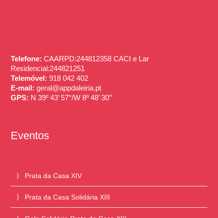
Telefone:
CAARPD:244812358 CACI e Lar
Residencial:244821251
Telemóvel:
918 042 402
E-mail:
geral@appdaleiria.pt
GPS:
N 39º 43’ 57’‘/W 8º 48’ 30’’
Eventos
Prata da Casa XIV
Prata da Casa Solidária XIII