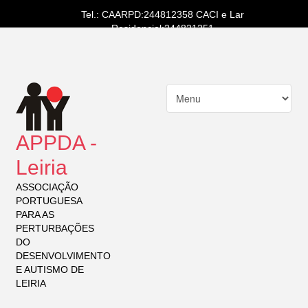
Tel.: CAARPD:244812358 CACI e Lar
Residencial:244821251
APPDA -
Leiria
ASSOCIAÇÃO
PORTUGUESA
PARA AS
PERTURBAÇÕES
DO
DESENVOLVIMENTO
E AUTISMO DE
LEIRIA