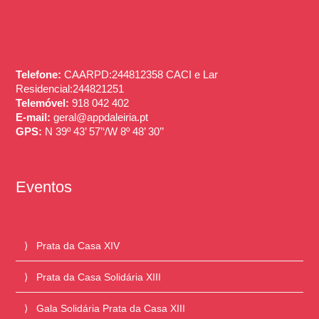
Telefone:
CAARPD:244812358 CACI e Lar
Residencial:244821251
Telemóvel:
918 042 402
E-mail:
geral@appdaleiria.pt
GPS:
N 39º 43’ 57’‘/W 8º 48’ 30’’
Eventos
Prata da Casa XIV
Prata da Casa Solidária XIII
Gala Solidária Prata da Casa XIII