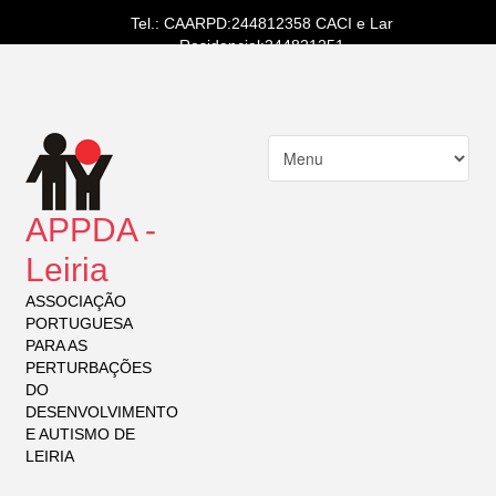
Tel.: CAARPD:244812358 CACI e Lar
Residencial:244821251
APPDA -
Leiria
ASSOCIAÇÃO
PORTUGUESA
PARA AS
PERTURBAÇÕES
DO
DESENVOLVIMENTO
E AUTISMO DE
LEIRIA